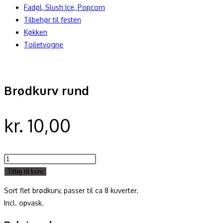
Fadøl, Slush Ice, Popcorn
Tilbehør til festen
Køkken
Toiletvogne
Brødkurv rund
kr.
10,00
Brødkurv
rund
Tilføj til kurv
antal
Sort flet brødkurv, passer til ca 8 kuverter.
Incl. opvask.