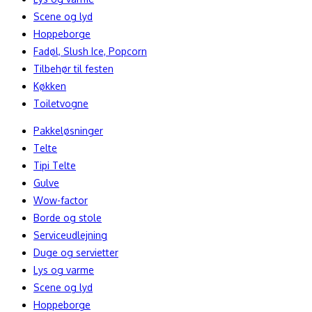
Scene og lyd
Hoppeborge
Fadøl, Slush Ice, Popcorn
Tilbehør til festen
Køkken
Toiletvogne
Pakkeløsninger
Telte
Tipi Telte
Gulve
Wow-factor
Borde og stole
Serviceudlejning
Duge og servietter
Lys og varme
Scene og lyd
Hoppeborge