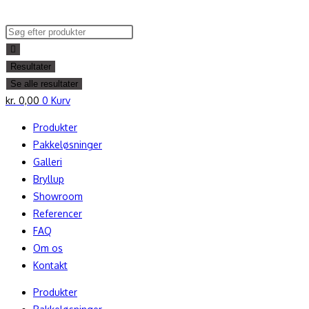
Skip
to
Search
content
...
Resultater
Se alle resultater
kr.
0,00
0
Kurv
Produkter
Pakkeløsninger
Galleri
Bryllup
Showroom
Referencer
FAQ
Om os
Kontakt
Produkter