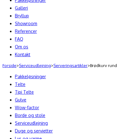
Pakkeløsninger
Galleri
Bryllup
Showroom
Referencer
FAQ
Om os
Kontakt
Forside
>
Serviceudlejning
>
Serveringsartikler
>
Brødkurv rund
Pakkeløsninger
Telte
Tipi Telte
Gulve
Wow-factor
Borde og stole
Serviceudlejning
Duge og servietter
Lys og varme