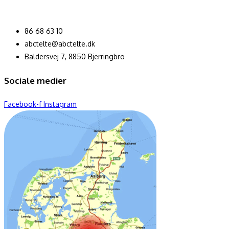
86 68 63 10
abctelte@abctelte.dk
Baldersvej 7, 8850 Bjerringbro
Sociale medier
Facebook-f
Instagram