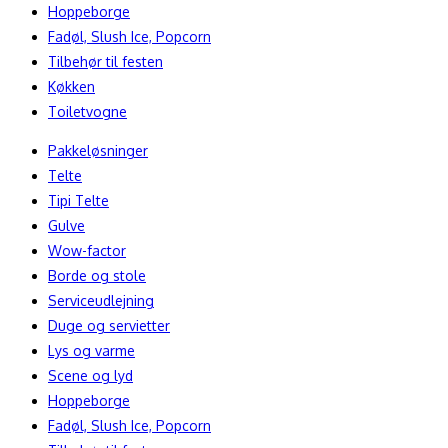
Hoppeborge
Fadøl, Slush Ice, Popcorn
Tilbehør til festen
Køkken
Toiletvogne
Pakkeløsninger
Telte
Tipi Telte
Gulve
Wow-factor
Borde og stole
Serviceudlejning
Duge og servietter
Lys og varme
Scene og lyd
Hoppeborge
Fadøl, Slush Ice, Popcorn