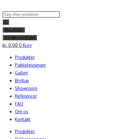
Skip
to
Search
content
...
Resultater
Se alle resultater
kr.
0,00
0
Kurv
Produkter
Pakkeløsninger
Galleri
Bryllup
Showroom
Referencer
FAQ
Om os
Kontakt
Produkter