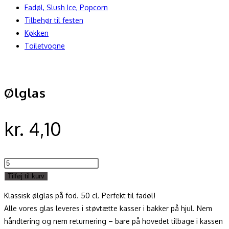
Fadøl, Slush Ice, Popcorn
Tilbehør til festen
Køkken
Toiletvogne
Ølglas
kr.
4,10
Ølglas
antal
Tilføj til kurv
Klassisk ølglas på fod. 50 cl. Perfekt til fadøl!
Alle vores glas leveres i støvtætte kasser i bakker på hjul. Nem
håndtering og nem returnering – bare på hovedet tilbage i kassen