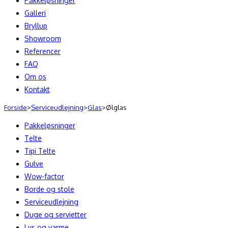
Pakkeløsninger
Galleri
Bryllup
Showroom
Referencer
FAQ
Om os
Kontakt
Forside
>
Serviceudlejning
>
Glas
>
Ølglas
Pakkeløsninger
Telte
Tipi Telte
Gulve
Wow-factor
Borde og stole
Serviceudlejning
Duge og servietter
Lys og varme