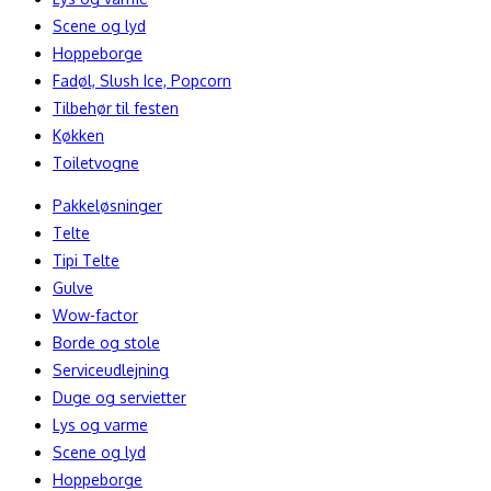
Scene og lyd
Hoppeborge
Fadøl, Slush Ice, Popcorn
Tilbehør til festen
Køkken
Toiletvogne
Pakkeløsninger
Telte
Tipi Telte
Gulve
Wow-factor
Borde og stole
Serviceudlejning
Duge og servietter
Lys og varme
Scene og lyd
Hoppeborge