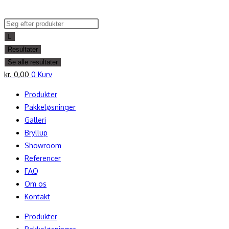
Skip
to
Search
content
...
Resultater
Se alle resultater
kr.
0,00
0
Kurv
Produkter
Pakkeløsninger
Galleri
Bryllup
Showroom
Referencer
FAQ
Om os
Kontakt
Produkter