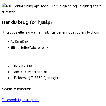
vare
har
flere
varianter.
Har du brug for hjælp?
Mulighederne
kan
Ring til os eller skriv en e-mail, hvis der er noget du er i tvivl om
vælges
86 68 63 10
på
abctelte@abctelte.dk
varesiden
86 68 63 10
abctelte@abctelte.dk
Baldersvej 7, 8850 Bjerringbro
Sociale medier
Facebook-f
Instagram