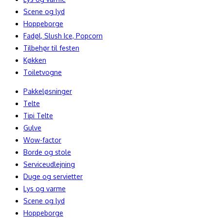
Scene og lyd
Hoppeborge
Fadøl, Slush Ice, Popcorn
Tilbehør til festen
Køkken
Toiletvogne
Pakkeløsninger
Telte
Tipi Telte
Gulve
Wow-factor
Borde og stole
Serviceudlejning
Duge og servietter
Lys og varme
Scene og lyd
Hoppeborge