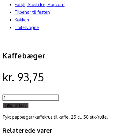
Fadøl, Slush Ice, Popcorn
Tilbehør til festen
Køkken
Toiletvogne
Kaffebæger
kr.
93,75
Kaffebæger
antal
Tilføj til kurv
Tykt papbæger/kaffekrus til kaffe. 25 cl. 50 stk/rulle.
Relaterede varer