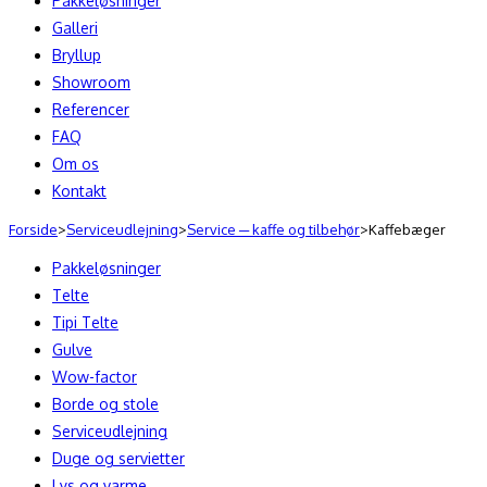
Pakkeløsninger
Galleri
Bryllup
Showroom
Referencer
FAQ
Om os
Kontakt
Forside
>
Serviceudlejning
>
Service ─ kaffe og tilbehør
>
Kaffebæger
Pakkeløsninger
Telte
Tipi Telte
Gulve
Wow-factor
Borde og stole
Serviceudlejning
Duge og servietter
Lys og varme