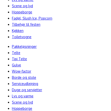
Scene og lyd
Hoppeborge
Fadøl, Slush Ice, Popcorn
Tilbehør til festen
Køkken
Toiletvogne
Pakkeløsninger
Telte
Tipi Telte
Gulve
Wow-factor
Borde og stole
Serviceudlejning
Duge og servietter
Lys og varme
Scene og lyd
Hoppeborge