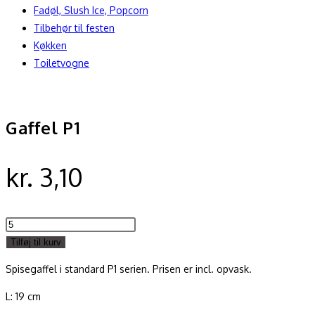
Fadøl, Slush Ice, Popcorn
Tilbehør til festen
Køkken
Toiletvogne
Gaffel P1
kr.
3,10
Gaffel
P1
Tilføj til kurv
antal
Spisegaffel i standard P1 serien. Prisen er incl. opvask.
L: 19 cm