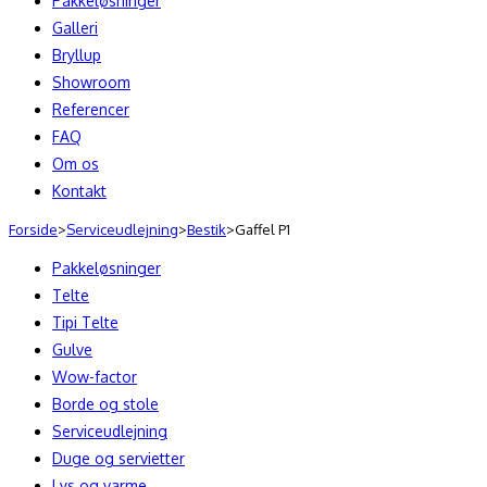
Pakkeløsninger
Galleri
Bryllup
Showroom
Referencer
FAQ
Om os
Kontakt
Forside
>
Serviceudlejning
>
Bestik
>
Gaffel P1
Pakkeløsninger
Telte
Tipi Telte
Gulve
Wow-factor
Borde og stole
Serviceudlejning
Duge og servietter
Lys og varme