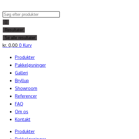
Skip
to
Search
content
...
Resultater
Se alle resultater
kr.
0,00
0
Kurv
Produkter
Pakkeløsninger
Galleri
Bryllup
Showroom
Referencer
FAQ
Om os
Kontakt
Produkter