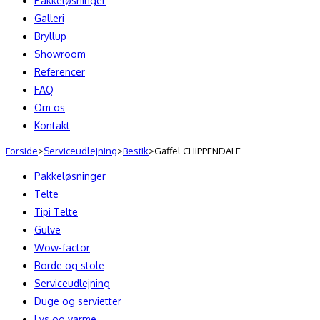
Pakkeløsninger
Galleri
Bryllup
Showroom
Referencer
FAQ
Om os
Kontakt
Forside
>
Serviceudlejning
>
Bestik
>
Gaffel CHIPPENDALE
Pakkeløsninger
Telte
Tipi Telte
Gulve
Wow-factor
Borde og stole
Serviceudlejning
Duge og servietter
Lys og varme