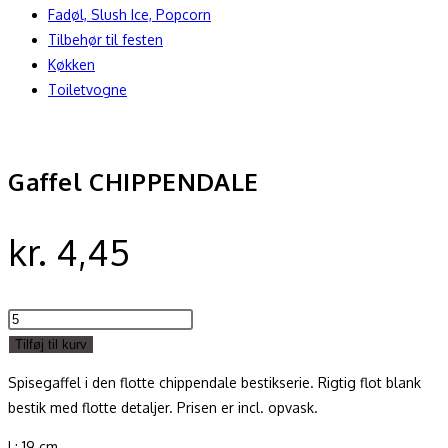
Fadøl, Slush Ice, Popcorn
Tilbehør til festen
Køkken
Toiletvogne
Gaffel CHIPPENDALE
kr.
4,45
Gaffel
CHIPPENDALE
Tilføj til kurv
antal
Spisegaffel i den flotte chippendale bestikserie. Rigtig flot blank
bestik med flotte detaljer. Prisen er incl. opvask.
L: 19 cm