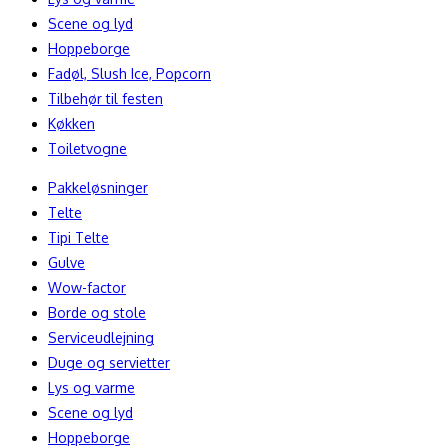
Scene og lyd
Hoppeborge
Fadøl, Slush Ice, Popcorn
Tilbehør til festen
Køkken
Toiletvogne
Pakkeløsninger
Telte
Tipi Telte
Gulve
Wow-factor
Borde og stole
Serviceudlejning
Duge og servietter
Lys og varme
Scene og lyd
Hoppeborge