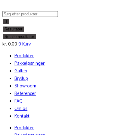
Skip
to
Search
content
...
Resultater
Se alle resultater
kr.
0,00
0
Kurv
Produkter
Pakkeløsninger
Galleri
Bryllup
Showroom
Referencer
FAQ
Om os
Kontakt
Produkter