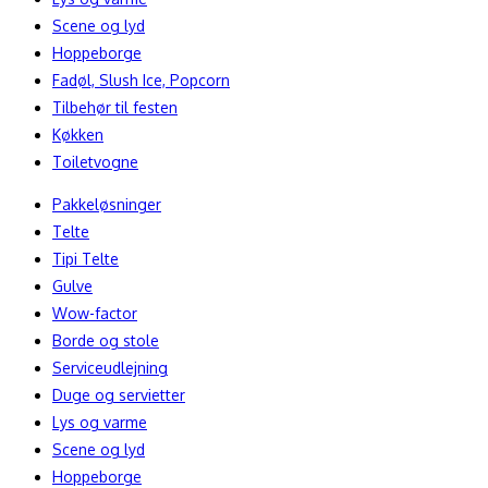
Scene og lyd
Hoppeborge
Fadøl, Slush Ice, Popcorn
Tilbehør til festen
Køkken
Toiletvogne
Pakkeløsninger
Telte
Tipi Telte
Gulve
Wow-factor
Borde og stole
Serviceudlejning
Duge og servietter
Lys og varme
Scene og lyd
Hoppeborge