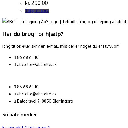
kr.
250,00
Tilføj til kurv
Har du brug for hjælp?
Ring til os eller skriv en e-mail, hvis der er noget du er i tvivl om
86 68 63 10
abctelte@abctelte.dk
86 68 63 10
abctelte@abctelte.dk
Baldersvej 7, 8850 Bjerringbro
Sociale medier
Facebook-f
Instagram