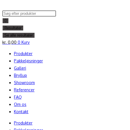
Skip
to
Search
content
...
Resultater
Se alle resultater
kr.
0,00
0
Kurv
Produkter
Pakkeløsninger
Galleri
Bryllup
Showroom
Referencer
FAQ
Om os
Kontakt
Produkter