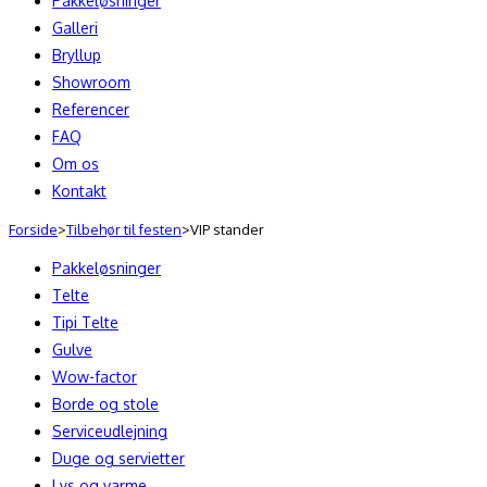
Pakkeløsninger
Galleri
Bryllup
Showroom
Referencer
FAQ
Om os
Kontakt
Forside
>
Tilbehør til festen
>
VIP stander
Pakkeløsninger
Telte
Tipi Telte
Gulve
Wow-factor
Borde og stole
Serviceudlejning
Duge og servietter
Lys og varme