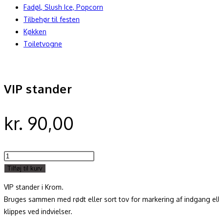
Fadøl, Slush Ice, Popcorn
Tilbehør til festen
Køkken
Toiletvogne
VIP stander
kr.
90,00
VIP
stander
Tilføj til kurv
antal
VIP stander i Krom.
Bruges sammen med rødt eller sort tov for markering af indgang el
klippes ved indvielser.