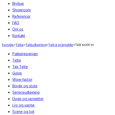
Bryllup
Showroom
Referencer
FAQ
Om os
Kontakt
Forside
>
Telte
>
Teltudlejning
>
Telt 6 m bredde
>
Telt 6xXX m
Pakkeløsninger
Telte
Tipi Telte
Gulve
Wow-factor
Borde og stole
Serviceudlejning
Duge og servietter
Lys og varme
Scene og lyd