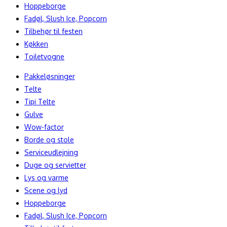
Hoppeborge
Fadøl, Slush Ice, Popcorn
Tilbehør til festen
Køkken
Toiletvogne
Pakkeløsninger
Telte
Tipi Telte
Gulve
Wow-factor
Borde og stole
Serviceudlejning
Duge og servietter
Lys og varme
Scene og lyd
Hoppeborge
Fadøl, Slush Ice, Popcorn