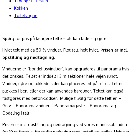
Tilbehør til festen
Køkken
Toiletvogne
Spørg for pris på længere telte – alt kan lade sig gøre.
Hvidt telt med ca 50 % vinduer. Flot telt, helt hvidt.
Prisen er incl.
opstilling og nedtagning
.
Vinduerne er “bondehusvinduer”, kan opgraderes til panorama hvis
det ønskes. Teltet er inddelt i 3 m sektioner hele vejen rundt.
Vinduer, døre og lukkede sider kan placeres frit på teltet. Teltet
pløkkes i ben, eller der kan anvendes barduner. Teltet kan også
fastgøres med betonklodser. Mulige tilvalg for dette telt er: –
Gulv – Panoramavinduer – Panoramagavle – Panoramatag –
Opdeling i telt.
Prisen er incl opstilling og nedtagning ved vores mandskab inden
for 10 m fragtvej fra mulig parkering med lastbil og trailer. Hvis der