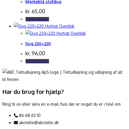
Mørkeblå stofdug
kr.
65,00
Tilføj til kurv
Hurtigt Overblik
Hurtigt Overblik
Dug 220×220
kr.
96,00
Tilføj til kurv
Har du brug for hjælp?
Ring til os eller skriv en e-mail, hvis der er noget du er i tvivl om
86 68 63 10
abctelte@abctelte.dk