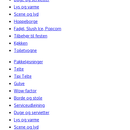
Lys og varme
Scene og lyd
Hoppeborge
Fadøl, Slush Ice, Popcorn
Tilbehør til festen
Køkken
Toiletvogne
Pakkeløsninger
Telte
Tipi Telte
Gulve
Wow-factor
Borde og stole
Serviceudlejning
Duge og servietter
Lys og varme
Scene og lyd