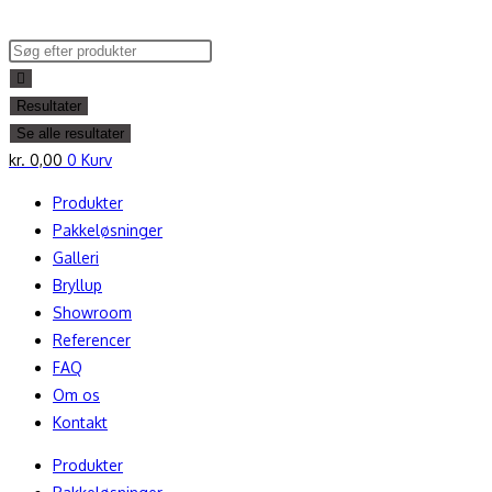
Skip
to
Search
content
...
Resultater
Se alle resultater
kr.
0,00
0
Kurv
Produkter
Pakkeløsninger
Galleri
Bryllup
Showroom
Referencer
FAQ
Om os
Kontakt
Produkter