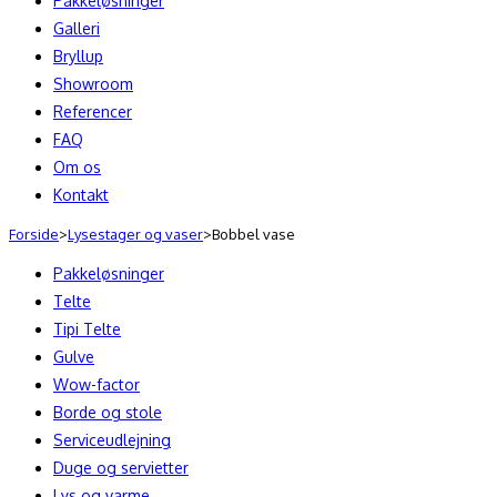
Pakkeløsninger
Galleri
Bryllup
Showroom
Referencer
FAQ
Om os
Kontakt
Forside
>
Lysestager og vaser
>
Bobbel vase
Pakkeløsninger
Telte
Tipi Telte
Gulve
Wow-factor
Borde og stole
Serviceudlejning
Duge og servietter
Lys og varme