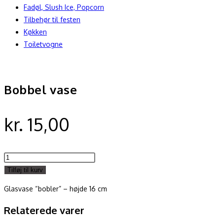
Fadøl, Slush Ice, Popcorn
Tilbehør til festen
Køkken
Toiletvogne
Bobbel vase
kr.
15,00
Bobbel
vase
Tilføj til kurv
antal
Glasvase “bobler” – højde 16 cm
Relaterede varer