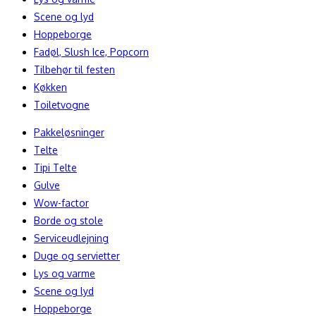
Scene og lyd
Hoppeborge
Fadøl, Slush Ice, Popcorn
Tilbehør til festen
Køkken
Toiletvogne
Pakkeløsninger
Telte
Tipi Telte
Gulve
Wow-factor
Borde og stole
Serviceudlejning
Duge og servietter
Lys og varme
Scene og lyd
Hoppeborge