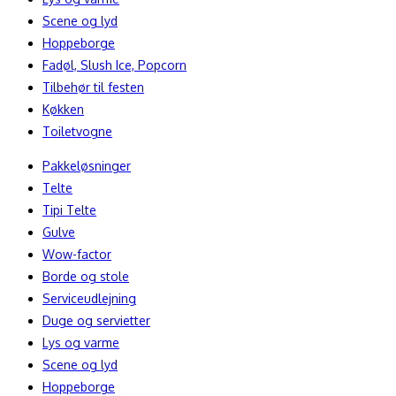
Scene og lyd
Hoppeborge
Fadøl, Slush Ice, Popcorn
Tilbehør til festen
Køkken
Toiletvogne
Pakkeløsninger
Telte
Tipi Telte
Gulve
Wow-factor
Borde og stole
Serviceudlejning
Duge og servietter
Lys og varme
Scene og lyd
Hoppeborge