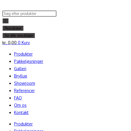
Skip
to
Search
content
...
Resultater
Se alle resultater
kr.
0,00
0
Kurv
Produkter
Pakkeløsninger
Galleri
Bryllup
Showroom
Referencer
FAQ
Om os
Kontakt
Produkter