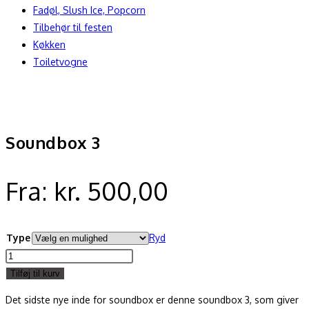
Fadøl, Slush Ice, Popcorn
Tilbehør til festen
Køkken
Toiletvogne
Soundbox 3
Fra:
kr.
500,00
Type
Ryd
Soundbox
3
Tilføj til kurv
antal
Det sidste nye inde for soundbox er denne soundbox 3, som giver