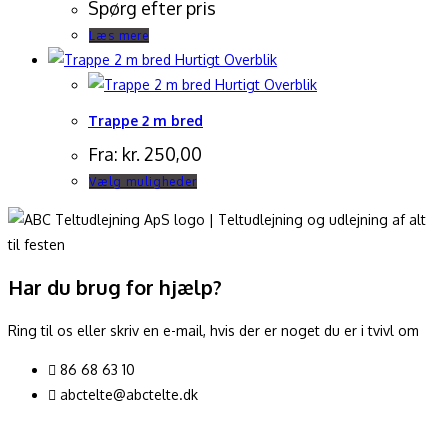
Spørg efter pris
Læs mere
Hurtigt Overblik
Hurtigt Overblik
Trappe 2 m bred
Fra:
kr.
250,00
Dette
Vælg muligheder
vare
har
flere
varianter.
Har du brug for hjælp?
Mulighederne
kan
Ring til os eller skriv en e-mail, hvis der er noget du er i tvivl om
vælges
86 68 63 10
på
abctelte@abctelte.dk
varesiden