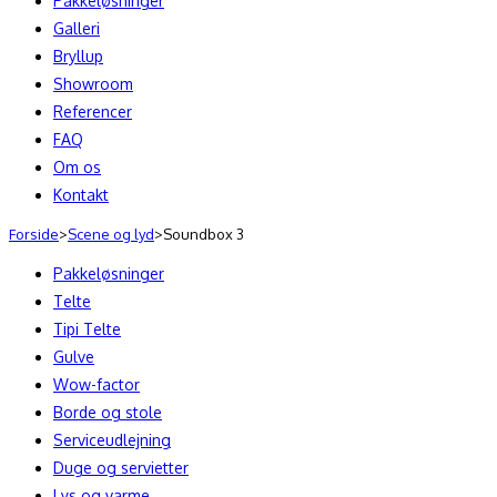
Pakkeløsninger
Galleri
Bryllup
Showroom
Referencer
FAQ
Om os
Kontakt
Forside
>
Scene og lyd
>
Soundbox 3
Pakkeløsninger
Telte
Tipi Telte
Gulve
Wow-factor
Borde og stole
Serviceudlejning
Duge og servietter
Lys og varme