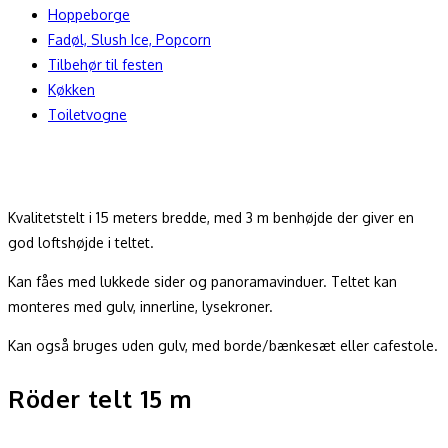
Hoppeborge
Fadøl, Slush Ice, Popcorn
Tilbehør til festen
Køkken
Toiletvogne
Kvalitetstelt i 15 meters bredde, med 3 m benhøjde der giver en
god loftshøjde i teltet.
Kan fåes med lukkede sider og panoramavinduer. Teltet kan
monteres med gulv, innerline, lysekroner.
Kan også bruges uden gulv, med borde/bænkesæt eller cafestole.
Röder telt 15 m