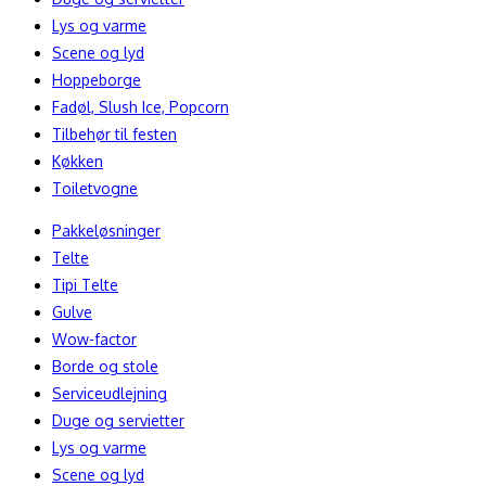
Lys og varme
Scene og lyd
Hoppeborge
Fadøl, Slush Ice, Popcorn
Tilbehør til festen
Køkken
Toiletvogne
Pakkeløsninger
Telte
Tipi Telte
Gulve
Wow-factor
Borde og stole
Serviceudlejning
Duge og servietter
Lys og varme
Scene og lyd