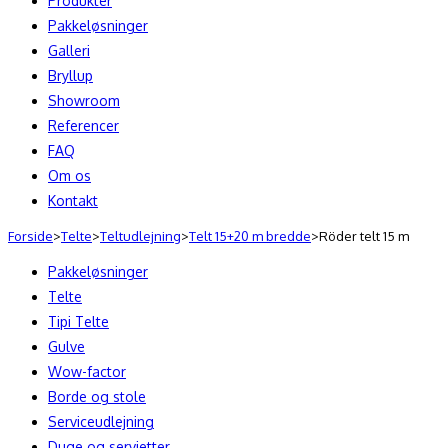
Produkter
Pakkeløsninger
Galleri
Bryllup
Showroom
Referencer
FAQ
Om os
Kontakt
Forside
>
Telte
>
Teltudlejning
>
Telt 15+20 m bredde
>
Röder telt 15 m
Pakkeløsninger
Telte
Tipi Telte
Gulve
Wow-factor
Borde og stole
Serviceudlejning
Duge og servietter