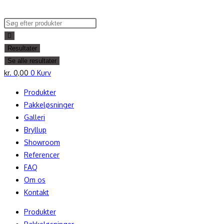
Skip
to
Search
content
...
Resultater
Se alle resultater
kr.
0,00
0
Kurv
Produkter
Pakkeløsninger
Galleri
Bryllup
Showroom
Referencer
FAQ
Om os
Kontakt
Produkter