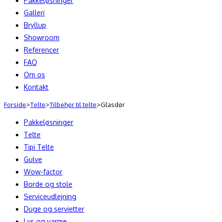
Pakkeløsninger
Galleri
Bryllup
Showroom
Referencer
FAQ
Om os
Kontakt
Forside
>
Telte
>
Tilbehør til telte
>
Glasdør
Pakkeløsninger
Telte
Tipi Telte
Gulve
Wow-factor
Borde og stole
Serviceudlejning
Duge og servietter
Lys og varme