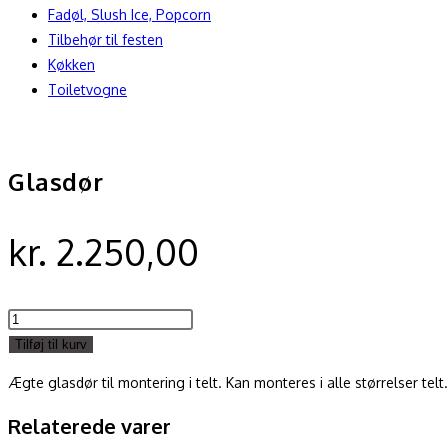
Fadøl, Slush Ice, Popcorn
Tilbehør til festen
Køkken
Toiletvogne
Glasdør
kr.
2.250,00
Glasdør
antal
Tilføj til kurv
Ægte glasdør til montering i telt. Kan monteres i alle størrelser tel
Relaterede varer