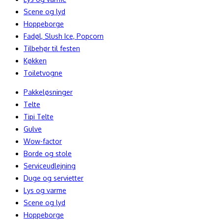
Scene og lyd
Hoppeborge
Fadøl, Slush Ice, Popcorn
Tilbehør til festen
Køkken
Toiletvogne
Pakkeløsninger
Telte
Tipi Telte
Gulve
Wow-factor
Borde og stole
Serviceudlejning
Duge og servietter
Lys og varme
Scene og lyd
Hoppeborge