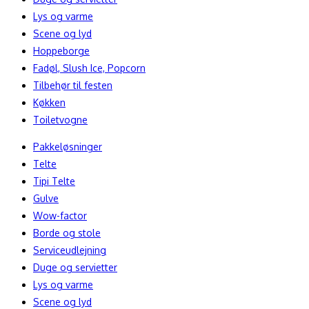
Lys og varme
Scene og lyd
Hoppeborge
Fadøl, Slush Ice, Popcorn
Tilbehør til festen
Køkken
Toiletvogne
Pakkeløsninger
Telte
Tipi Telte
Gulve
Wow-factor
Borde og stole
Serviceudlejning
Duge og servietter
Lys og varme
Scene og lyd