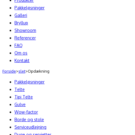
Produkter
Pakkeløsninger
Galleri
Bryllup
Showroom
Referencer
FAQ
Om os
Kontakt
Forside
>
slet
>
Opdækning
Pakkeløsninger
Telte
Tipi Telte
Gulve
Wow-factor
Borde og stole
Serviceudlejning
Duge og servietter