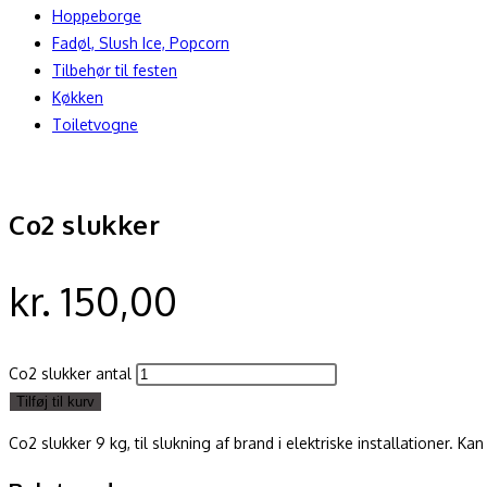
Hoppeborge
Fadøl, Slush Ice, Popcorn
Tilbehør til festen
Køkken
Toiletvogne
Co2 slukker
kr.
150,00
Co2 slukker antal
Tilføj til kurv
Co2 slukker 9 kg, til slukning af brand i elektriske installationer. Ka