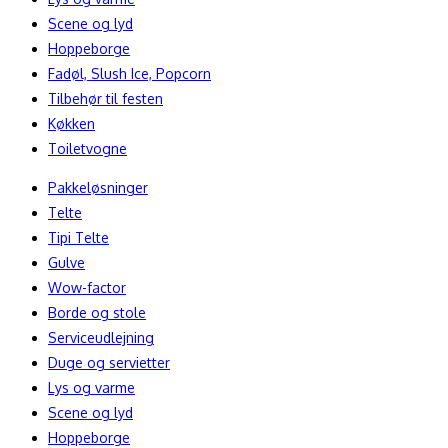
Scene og lyd
Hoppeborge
Fadøl, Slush Ice, Popcorn
Tilbehør til festen
Køkken
Toiletvogne
Pakkeløsninger
Telte
Tipi Telte
Gulve
Wow-factor
Borde og stole
Serviceudlejning
Duge og servietter
Lys og varme
Scene og lyd
Hoppeborge