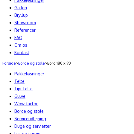
Pakkeløsninger
Galleri
Bryllup
Showroom
Referencer
FAQ
Om os
Kontakt
Forside
>
Borde og stole
>
Bord 180 x 90
Pakkeløsninger
Telte
Tipi Telte
Gulve
Wow-factor
Borde og stole
Serviceudlejning
Duge og servietter
Lys og varme