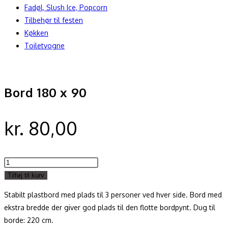
Fadøl, Slush Ice, Popcorn
Tilbehør til festen
Køkken
Toiletvogne
Nyhed
Bord 180 x 90
kr.
80,00
Bord
180
Tilføj til kurv
x
Stabilt plastbord med plads til 3 personer ved hver side. Bord med
90
ekstra bredde der giver god plads til den flotte bordpynt. Dug til
antal
borde: 220 cm.