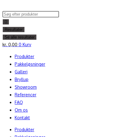
Skip
to
Search
content
...
Resultater
Se alle resultater
kr.
0,00
0
Kurv
Produkter
Pakkeløsninger
Galleri
Bryllup
Showroom
Referencer
FAQ
Om os
Kontakt
Produkter