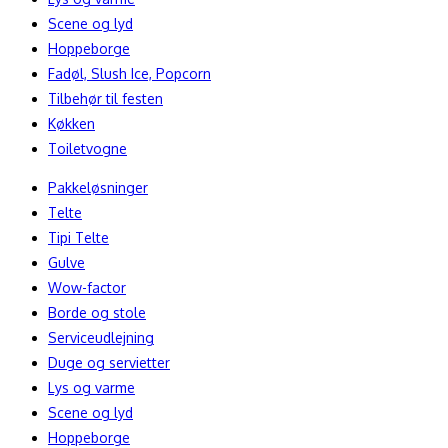
Scene og lyd
Hoppeborge
Fadøl, Slush Ice, Popcorn
Tilbehør til festen
Køkken
Toiletvogne
Pakkeløsninger
Telte
Tipi Telte
Gulve
Wow-factor
Borde og stole
Serviceudlejning
Duge og servietter
Lys og varme
Scene og lyd
Hoppeborge