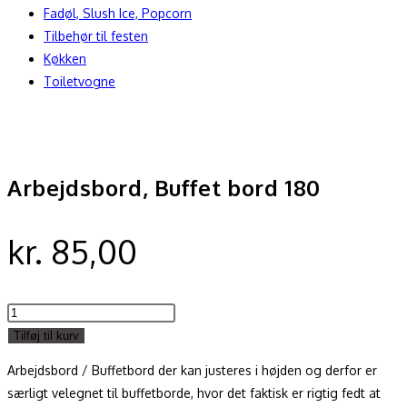
Fadøl, Slush Ice, Popcorn
Tilbehør til festen
Køkken
Toiletvogne
Arbejdsbord, Buffet bord 180
kr.
85,00
Arbejdsbord,
Buffet
Tilføj til kurv
bord
Arbejdsbord / Buffetbord der kan justeres i højden og derfor er
180
særligt velegnet til buffetborde, hvor det faktisk er rigtig fedt at
antal