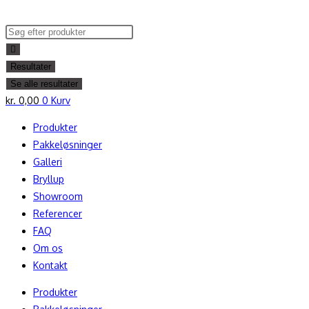
Skip
to
Search
content
...
Resultater
Se alle resultater
kr.
0,00
0
Kurv
Produkter
Pakkeløsninger
Galleri
Bryllup
Showroom
Referencer
FAQ
Om os
Kontakt
Produkter