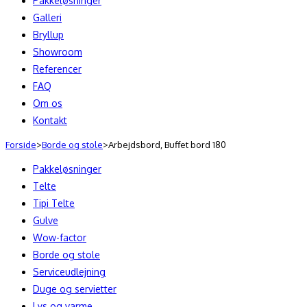
Pakkeløsninger
Galleri
Bryllup
Showroom
Referencer
FAQ
Om os
Kontakt
Forside
>
Borde og stole
>
Arbejdsbord, Buffet bord 180
Pakkeløsninger
Telte
Tipi Telte
Gulve
Wow-factor
Borde og stole
Serviceudlejning
Duge og servietter
Lys og varme